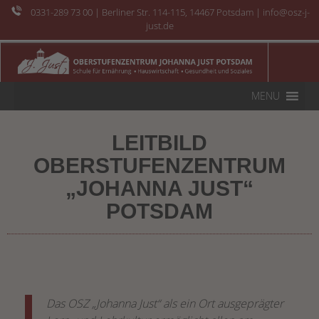
0331-289 73 00
| Berliner Str. 114-115, 14467 Potsdam | info@osz-j-
just.de
MENU
LEITBILD
OBERSTUFENZENTRUM
„JOHANNA JUST“
POTSDAM
Das OSZ „Johanna Just“ als ein Ort ausgeprägter