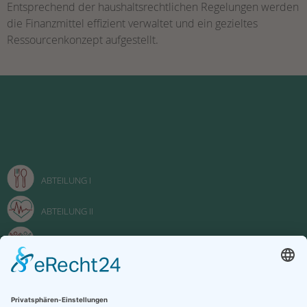
Entsprechend der haushaltsrechtlichen Regelungen werden
die Finanzmittel effizient verwaltet und ein gezieltes
Ressourcenkonzept aufgestellt.
ABTEILUNG I
ABTEILUNG II
ABTEILUNG III
FACHOBERSCHULE