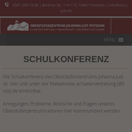
0331-289 73 00
| Berliner Str. 114-115, 14467 Potsdam | info@osz-j-
just.de
MENU
SCHULKONFERENZ
Die Schulkonferenz des Oberstufenzentrums Johanna Just
ist hier und unter der Mailadresse schuelervertretung [@]
oszj.de erreichbar.
Anregungen, Probleme, Wünsche und Fragen unseres
Oberstufenzentrums können hier kommuniziert werden.