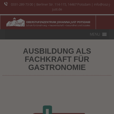
0331-289 73 00
| Berliner Str. 114-115, 14467 Potsdam | info@osz-j-
just.de
MENU
AUSBILDUNG ALS
FACHKRAFT FÜR
GASTRONOMIE