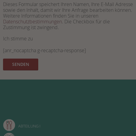
Dieses Formular speichert Ihren Namen, Ihre E-Mail Adresse
sowie den Inhalt, damit wir Ihre Anfrage bearbeiten können.
Weitere Informationen finden Sie in unseren
Datenschutzbestimmungen
. Die Checkbox für die
Zustimmung ist zwingend.
Ich stimme zu
[anr_nocaptcha g-recaptcha-response]
A
l
t
e
r
n
a
t
i
ABTEILUNG I
v
e