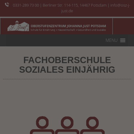
0331-289 73 00
| Berliner Str. 114-115, 14467 Potsdam | info@osz-j-
just.de
MENU
FACHOBERSCHULE
SOZIALES EINJÄHRIG