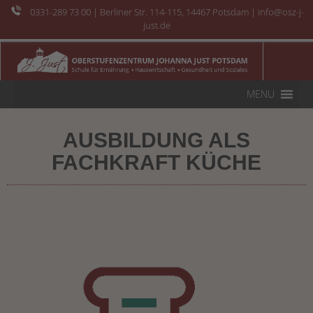
0331-289 73 00
| Berliner Str. 114-115, 14467 Potsdam | info@osz-j-
just.de
MENU
AUSBILDUNG ALS
FACHKRAFT KÜCHE