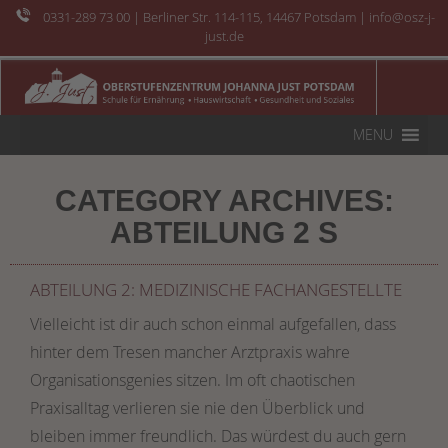
0331-289 73 00
| Berliner Str. 114-115, 14467 Potsdam | info@osz-j-
just.de
MENU
CATEGORY ARCHIVES:
ABTEILUNG 2 S
ABTEILUNG 2: MEDIZINISCHE FACHANGESTELLTE
Vielleicht ist dir auch schon einmal aufgefallen, dass
hinter dem Tresen mancher Arztpraxis wahre
Organisationsgenies sitzen. Im oft chaotischen
Praxisalltag verlieren sie nie den Überblick und
bleiben immer freundlich. Das würdest du auch gern