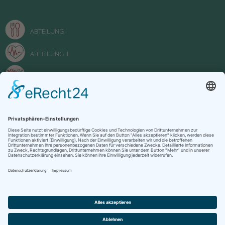
ABTEILUNG I
ABTEILUNG II
ABTEILUNG III
FACHOBERSCHULE
Impressum
Datenschutzerklärung
Kontakt
Oberstufenzentrum "Johanna Just" Potsdam 2022
designed by