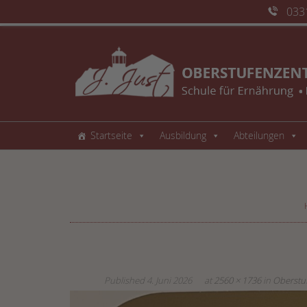
033
Startseite
Ausbildung
Abteilungen
Published
4. Juni 2026
at
2560 × 1736
in
Oberstu