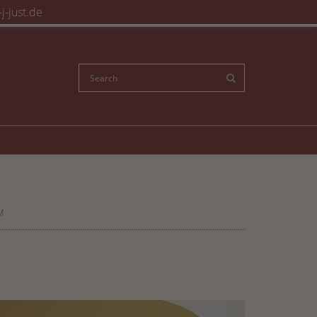
j-just.de
M