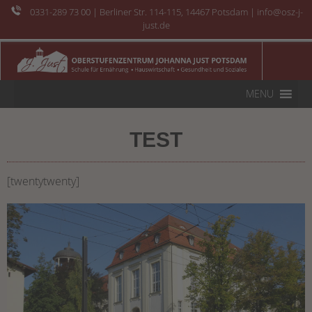
0331-289 73 00
| Berliner Str. 114-115, 14467 Potsdam | info@osz-j-
just.de
MENU
TEST
[twentytwenty]