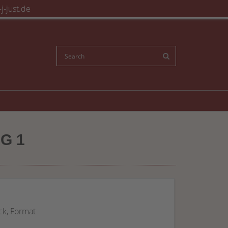
j-just.de
G 1
ck, Format