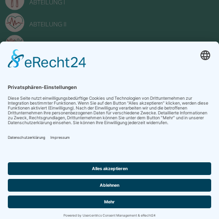
ABTEILUNG I
ABTEILUNG II
ABTEILUNG III
FACHOBERSCHULE
Impressum
Datenschutzerklärung
Kontakt
Oberstufenzentrum "Johanna Just" Potsdam 2022
designed by
Klecksquadrat