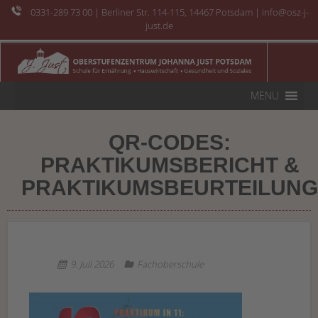
0331-289 73 00
| Berliner Str. 114-115, 14467 Potsdam | info@osz-j-
just.de
MENU
QR-CODES:
PRAKTIKUMSBERICHT &
PRAKTIKUMSBEURTEILUNG
9. Juli 2026
Fachoberschule