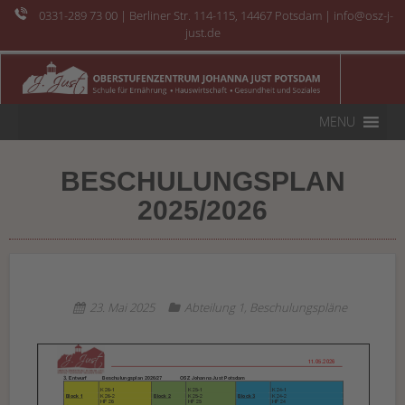
0331-289 73 00
| Berliner Str. 114-115, 14467 Potsdam | info@osz-j-
just.de
MENU
BESCHULUNGSPLAN
2025/2026
23. Mai 2025
Abteilung 1
,
Beschulungspläne