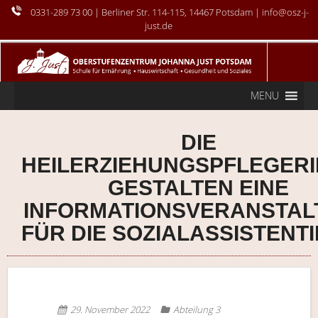
0331-289 73 00
| Berliner Str. 114-115, 14467 Potsdam | info@osz-j-
just.de
MENU
DIE
HEILERZIEHUNGSPFLEGER
GESTALTEN EINE
INFORMATIONSVERANSTAL
FÜR DIE SOZIALASSISTENT
29. November 2022
Abteilung 3