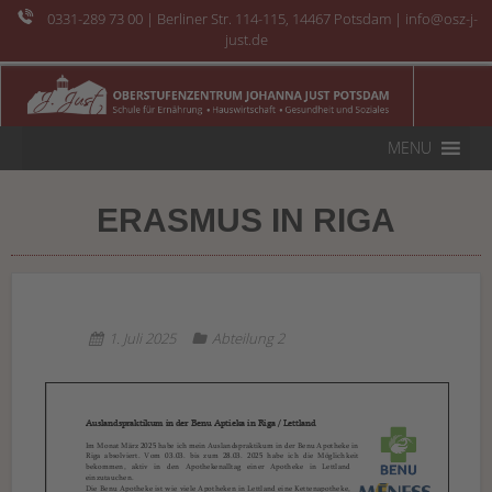
0331-289 73 00
| Berliner Str. 114-115, 14467 Potsdam | info@osz-j-
just.de
MENU
ERASMUS IN RIGA
1. Juli 2025
Abteilung 2