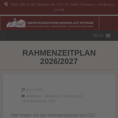
0331-289 73 00
| Berliner Str. 114-115, 14467 Potsdam | info@osz-j-
just.de
MENU
RAHMENZEITPLAN
2026/2027
8. Juli 2026
Abteilung 1
,
Abteilung 2
,
Abteilung 3
,
Fachoberschule
,
OSZJ
Hier finden Sie den Rahmenzeitplan des OSZ