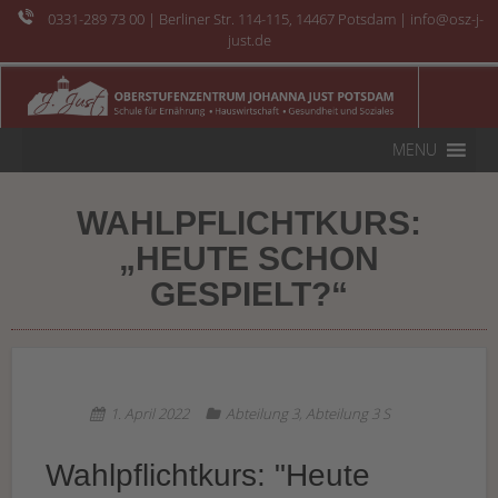
0331-289 73 00
| Berliner Str. 114-115, 14467 Potsdam | info@osz-j-
just.de
MENU
WAHLPFLICHTKURS:
„HEUTE SCHON
GESPIELT?“
1. April 2022
Abteilung 3
,
Abteilung 3 S
Wahlpflichtkurs: "Heute