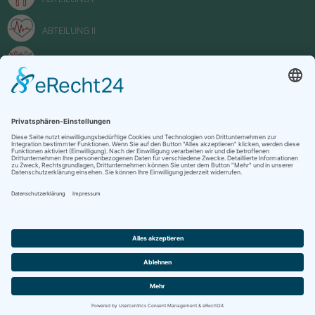
ABTEILUNG II
ABTEILUNG III
FACHOBERSCHULE
Impressum
Datenschutzerklärung
Kontakt
Oberstufenzentrum "Johanna Just" Potsdam 2022
designed by
Klecksquadrat