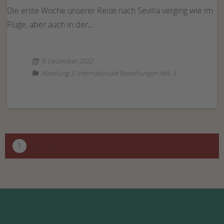
Die erste Woche unserer Reise nach Sevilla verging wie im
Fluge, aber auch in der…
9. Dezember 2022
Abteilung 3
,
internationale Beziehungen Abt. 3
1
2
3