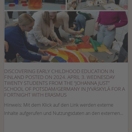
DISCOVERING EARLY CHILDHOOD EDUCATION IN
FINLAND POSTED ON 2024. APRIL 3. WEDNESDAY
TWENTY STUDENTS FROM THE “JOHANNA JUST”
SCHOOL OF POTSDAM/GERMANY IN JYVÄSKYLÄ FOR A
FORTNIGHT WITH ERASMUS
Hinweis: Mit dem Klick auf den Link werden externe
Inhalte aufgerufen und Nutzungsdaten an den externen…